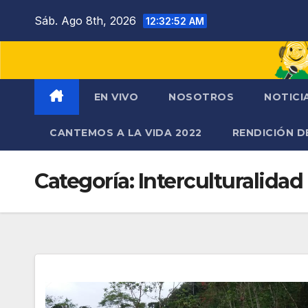
Saltar
Sáb. Ago 8th, 2026
12:32:53 AM
al
contenido
EN VIVO
NOSOTROS
NOTICI
CANTEMOS A LA VIDA 2022
RENDICIÓN D
Categoría:
Interculturalidad