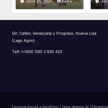
Julio 21, 2025
Radio
Jul
TUNGURAHUA 2025.
Gobi
CON
Dir: Calles: Venezuela y Progreso, Nueva Loja
(Lago Agrio)
Telf: (+593) (06) 2 830 423
Funciona gracias a WordPress
|
Tema: Newsup de
Themeansa