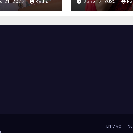
io 21, 2025
Radio
Julio 17, 2025
Ra
erno de la
NACIONAL DEL
AIE 2025–2028.
CAFÉ LA TOQUI
2025 EN
REPRESENTACI
DE SUCUMBÍOS
EN VIVO
No
r