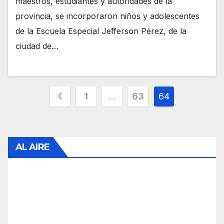
maestros, estudiantes y autoridades de la
provincia, se incorporaron niños y adolescentes
de la Escuela Especial Jefferson Pérez, de la
ciudad de…
Paginación
1
…
63
64
de
entradas
AL AIRE