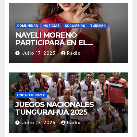
COMUNIDAD
NOTICIAS
SUCUMBIOS
TURISMO
NAYELI MORENO
PARTICIPARÁ EN EL
REINADO NACIONAL DEL
Julio 17, 2025
Radio
CAFÉ LA TOQUILLA 2025 EN
REPRESENTACIÓN DE
SUCUMBÍOS
UNCATEGORIZED
JUEGOS NACIONALES
TUNGURAHUA 2025
Julio 17, 2025
Radio