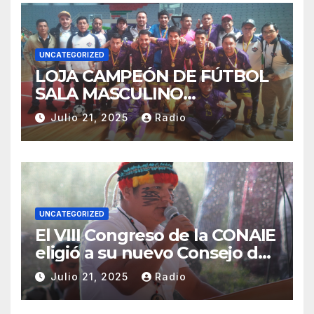
UNCATEGORIZED
LOJA CAMPEÓN DE FÚTBOL
SALA MASCULINO
TUNGURAHUA 2025.
Julio 21, 2025
Radio
UNCATEGORIZED
El VIII Congreso de la CONAIE
eligió a su nuevo Consejo de
Gobierno de la CONAIE 2025–
Julio 21, 2025
Radio
2028.