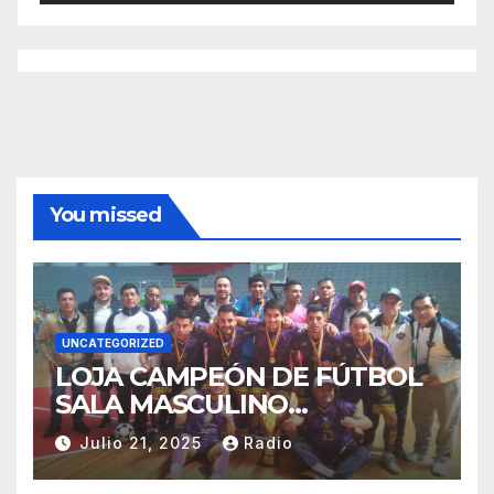
You missed
UNCATEGORIZED
LOJA CAMPEÓN DE FÚTBOL
SALA MASCULINO
TUNGURAHUA 2025.
Julio 21, 2025
Radio