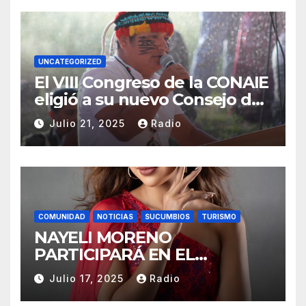
UNCATEGORIZED
El VIII Congreso de la CONAIE
eligió a su nuevo Consejo de
Gobierno de la CONAIE 2025–
Julio 21, 2025
Radio
2028.
COMUNIDAD
NOTICIAS
SUCUMBIOS
TURISMO
NAYELI MORENO
PARTICIPARÁ EN EL
REINADO NACIONAL DEL
Julio 17, 2025
Radio
CAFÉ LA TOQUILLA 2025 EN
REPRESENTACIÓN DE