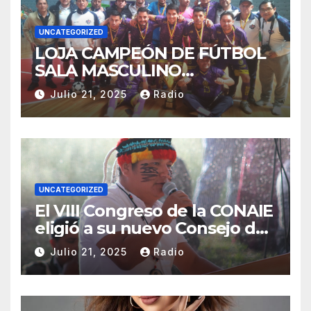
UNCATEGORIZED
LOJA CAMPEÓN DE FÚTBOL
SALA MASCULINO
TUNGURAHUA 2025.
Julio 21, 2025
Radio
UNCATEGORIZED
El VIII Congreso de la CONAIE
eligió a su nuevo Consejo de
Gobierno de la CONAIE 2025–
Julio 21, 2025
Radio
2028.