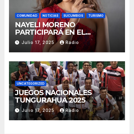
COMUNIDAD
NOTICIAS
SUCUMBIOS
TURISMO
NAYELI MORENO
PARTICIPARÁ EN EL
REINADO NACIONAL DEL
Julio 17, 2025
Radio
CAFÉ LA TOQUILLA 2025 EN
REPRESENTACIÓN DE
SUCUMBÍOS
UNCATEGORIZED
JUEGOS NACIONALES
TUNGURAHUA 2025
Julio 17, 2025
Radio