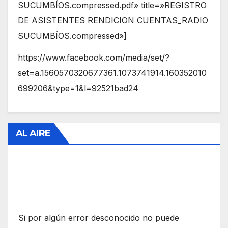
SUCUMBÍOS.compressed.pdf» title=»REGISTRO
DE ASISTENTES RENDICION CUENTAS_RADIO
SUCUMBÍOS.compressed»]
https://www.facebook.com/media/set/?
set=a.1560570320677361.1073741914.160352010
699206&type=1&l=92521bad24
AL AIRE
Si por algún error desconocido no puede