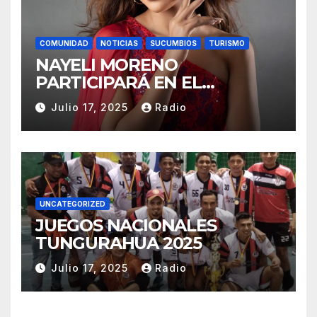
COMUNIDAD
NOTICIAS
SUCUMBIOS
TURISMO
NAYELI MORENO
PARTICIPARÁ EN EL
REINADO NACIONAL DEL
Julio 17, 2025
Radio
CAFÉ LA TOQUILLA 2025 EN
REPRESENTACIÓN DE
SUCUMBÍOS
UNCATEGORIZED
JUEGOS NACIONALES
TUNGURAHUA 2025
Julio 17, 2025
Radio