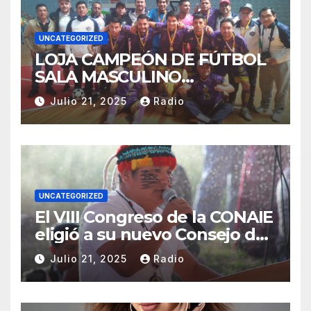
UNCATEGORIZED
LOJA CAMPEÓN DE FÚTBOL
SALA MASCULINO
TUNGURAHUA 2025.
Julio 21, 2025
Radio
UNCATEGORIZED
El VIII Congreso de la CONAIE
eligió a su nuevo Consejo de
Gobierno de la CONAIE 2025–
Julio 21, 2025
Radio
2028.