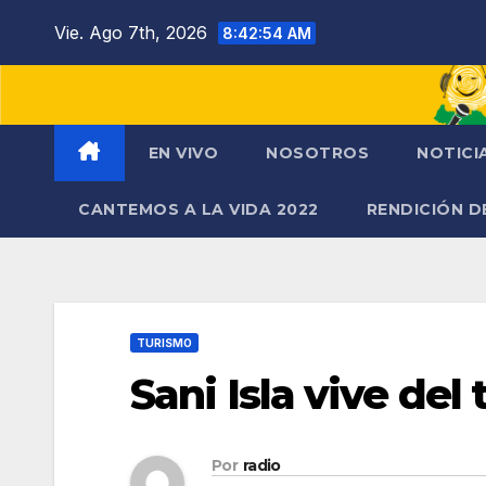
Saltar
Vie. Ago 7th, 2026
8:42:55 AM
al
contenido
EN VIVO
NOSOTROS
NOTICI
CANTEMOS A LA VIDA 2022
RENDICIÓN D
TURISMO
Sani Isla vive de
Por
radio