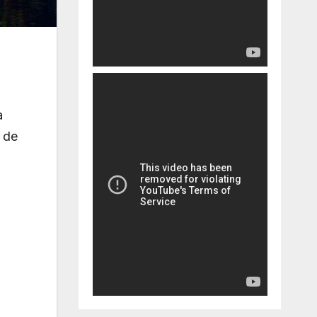
a
 de