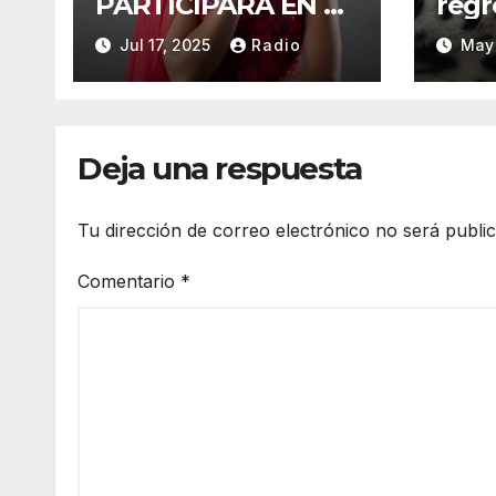
PARTICIPARÁ EN EL
regr
REINADO
hábi
Jul 17, 2025
Radio
May 
NACIONAL DEL
CAFÉ LA TOQUILLA
2025 EN
REPRESENTACIÓN
Deja una respuesta
DE SUCUMBÍOS
Tu dirección de correo electrónico no será publi
Comentario
*