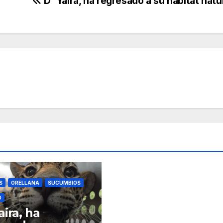
D´ Yaira, ha regresado a su hábitat natu
S
ORELLANA
SUCUMBIOS
O
aira, ha