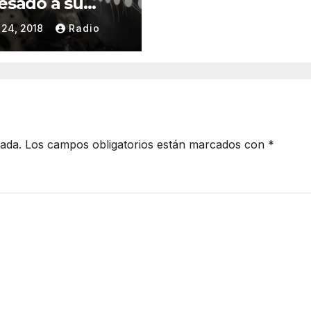
esado a su
tat natural
24, 2018
Radio
cada.
Los campos obligatorios están marcados con
*