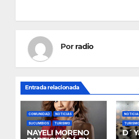
Navegación
de
entradas
Por
radio
Entrada relacionada
COMUNIDAD
NOTICIAS
NOTICIA
SUCUMBIOS
TURISMO
TURISM
NAYELI MORENO
D´ Y