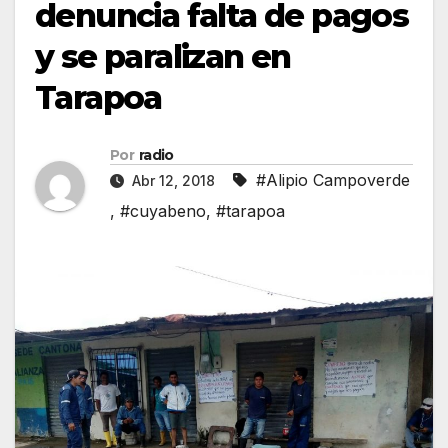
denuncia falta de pagos
y se paralizan en
Tarapoa
Por
radio
#Alipio Campoverde
Abr 12, 2018
,
#cuyabeno
,
#tarapoa