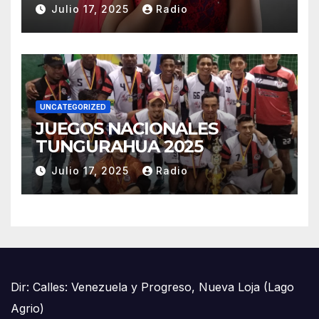
REINADO NACIONAL DEL
Julio 17, 2025
Radio
CAFÉ LA TOQUILLA 2025 EN
REPRESENTACIÓN DE
SUCUMBÍOS
UNCATEGORIZED
JUEGOS NACIONALES
TUNGURAHUA 2025
Julio 17, 2025
Radio
Dir: Calles: Venezuela y Progreso, Nueva Loja (Lago
Agrio)