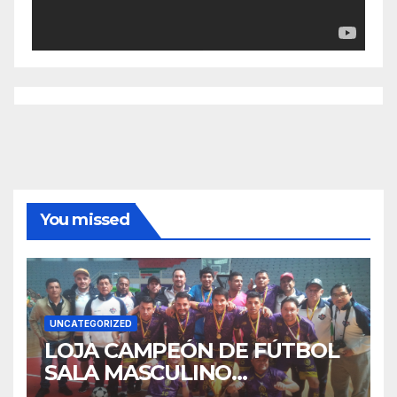
You missed
UNCATEGORIZED
LOJA CAMPEÓN DE FÚTBOL
SALA MASCULINO
TUNGURAHUA 2025.