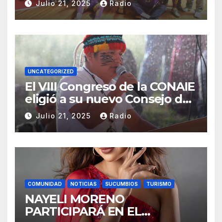
Julio 21, 2025
Radio
UNCATEGORIZED
El VIII Congreso de la CONAIE
eligió a su nuevo Consejo de
Gobierno de la CONAIE 2025–
Julio 21, 2025
Radio
2028.
COMUNIDAD
NOTICIAS
SUCUMBIOS
TURISMO
NAYELI MORENO
PARTICIPARÁ EN EL