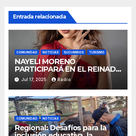
Entrada relacionada
COMUNIDAD
NOTICIAS
SUCUMBIOS
TURISMO
NAYELI MORENO
PARTICIPARÁ EN EL REINADO
NACIONAL DEL CAFÉ LA
Jul 17, 2025
Radio
TOQUILLA 2025 EN
REPRESENTACIÓN DE
SUCUMBÍOS
COMUNIDAD
NOTICIAS
Regional: Desafíos para la
inclusión educativa, la