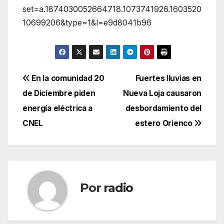
set=a.1874030052664718.1073741926.1603520
10699206&type=1&l=e9d8041b96
Navegación
En la comunidad 20
Fuertes lluvias en
de Diciembre piden
Nueva Loja causaron
de
energía eléctrica a
desbordamiento del
entradas
CNEL
estero Orienco
Por
radio