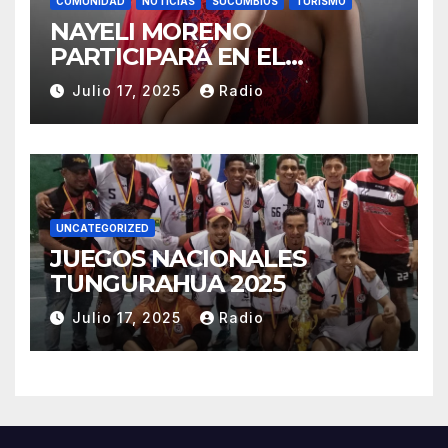
COMUNIDAD
NOTICIAS
SUCUMBIOS
TURISMO
NAYELI MORENO
PARTICIPARÁ EN EL
REINADO NACIONAL DEL
Julio 17, 2025
Radio
CAFÉ LA TOQUILLA 2025 EN
REPRESENTACIÓN DE
SUCUMBÍOS
UNCATEGORIZED
JUEGOS NACIONALES
TUNGURAHUA 2025
Julio 17, 2025
Radio