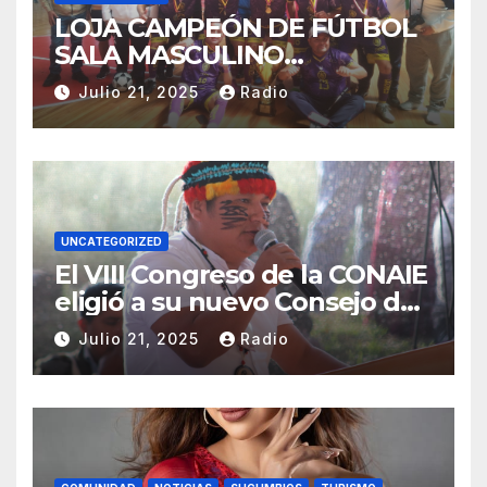
LOJA CAMPEÓN DE FÚTBOL
SALA MASCULINO
TUNGURAHUA 2025.
Julio 21, 2025
Radio
UNCATEGORIZED
El VIII Congreso de la CONAIE
eligió a su nuevo Consejo de
Gobierno de la CONAIE 2025–
Julio 21, 2025
Radio
2028.