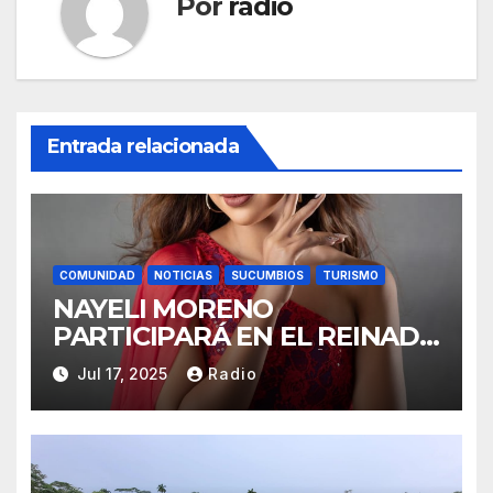
Por
radio
Entrada relacionada
COMUNIDAD
NOTICIAS
SUCUMBIOS
TURISMO
NAYELI MORENO
PARTICIPARÁ EN EL REINADO
NACIONAL DEL CAFÉ LA
Jul 17, 2025
Radio
TOQUILLA 2025 EN
REPRESENTACIÓN DE
SUCUMBÍOS