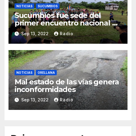
NOTICIAS
SUCUMBIOS
Sucumbíos fue sede del
primer encuentro nacional de
guardias indígenas
Sep 13, 2022
Radio
NOTICIAS
ORELLANA
Mal estado de las vías genera
inconformidades
Sep 13, 2022
Radio