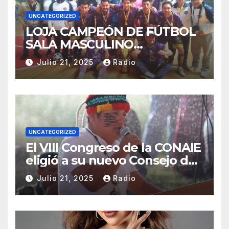
UNCATEGORIZED
LOJA CAMPEÓN DE FÚTBOL
SALA MASCULINO
TUNGURAHUA 2025.
Julio 21, 2025
Radio
UNCATEGORIZED
El VIII Congreso de la CONAIE
eligió a su nuevo Consejo de
Gobierno de la CONAIE 2025–
Julio 21, 2025
Radio
2028.