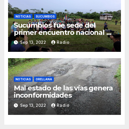
NOTICIAS
SUCUMBIOS
Sucumbíos fue sede del
primer encuentro nacional de
guardias indígenas
Sep 13, 2022
Radio
NOTICIAS
ORELLANA
Mal estado de las vías genera
inconformidades
Sep 13, 2022
Radio