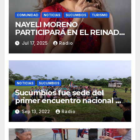
COMUNIDAD
NOTICIAS
SUCUMBIOS
TURISMO
NAYELI MORENO
PARTICIPARÁ EN EL REINADO
NACIONAL DEL CAFÉ LA
Jul 17, 2025
Radio
TOQUILLA 2025 EN
REPRESENTACIÓN DE
SUCUMBÍOS
NOTICIAS
SUCUMBIOS
Sucumbíos fue sede del
primer encuentro nacional de
guardias indígenas
Sep 13, 2022
Radio