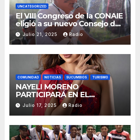
UNCATEGORIZED
El VIII Congreso de la CONAIE
eligió a su nuevo Consejo de
Gobierno de la CONAIE 2025–
Julio 21, 2025
Radio
2028.
COMUNIDAD
NOTICIAS
SUCUMBIOS
TURISMO
NAYELI MORENO
PARTICIPARÁ EN EL
REINADO NACIONAL DEL
Julio 17, 2025
Radio
CAFÉ LA TOQUILLA 2025 EN
REPRESENTACIÓN DE
SUCUMBÍOS