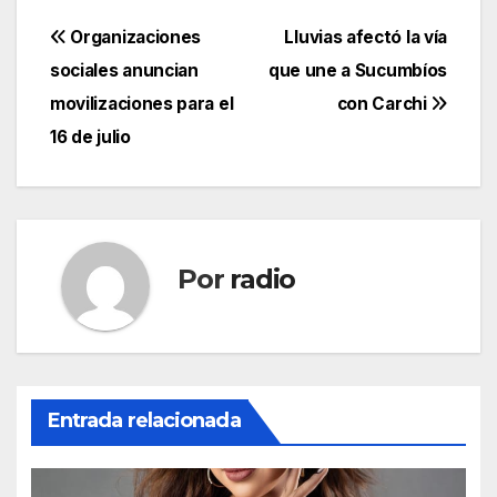
Navegación
Organizaciones
Lluvias afectó la vía
sociales anuncian
que une a Sucumbíos
de
movilizaciones para el
con Carchi
entradas
16 de julio
Por
radio
Entrada relacionada