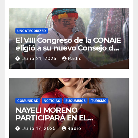
UNCATEGORIZED
El VIII Congreso de la CONAIE
eligió a su nuevo Consejo de
Gobierno de la CONAIE 2025–
Julio 21, 2025
Radio
2028.
COMUNIDAD
NOTICIAS
SUCUMBIOS
TURISMO
NAYELI MORENO
PARTICIPARÁ EN EL
REINADO NACIONAL DEL
Julio 17, 2025
Radio
CAFÉ LA TOQUILLA 2025 EN