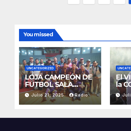
de
entradas
You missed
UNCATEGORIZED
UNCATE
LOJA CAMPEÓN DE
El V
FÚTBOL SALA
la C
MASCULINO
nue
Julio 21, 2025
Radio
Jul
TUNGURAHUA 2025.
Gobi
CON