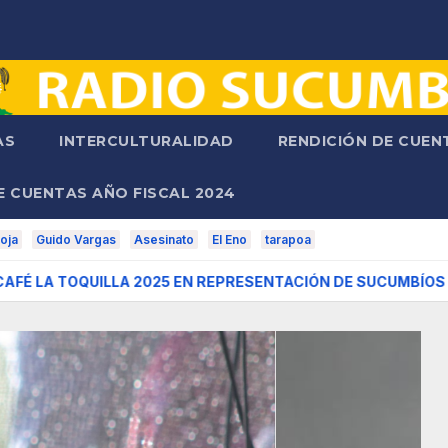
AS
INTERCULTURALIDAD
RENDICIÓN DE CUE
E CUENTAS AÑO FISCAL 2024
oja
Guido Vargas
Asesinato
El Eno
tarapoa
QUILLA 2025 EN REPRESENTACIÓN DE SUCUMBÍOS
JUEGO