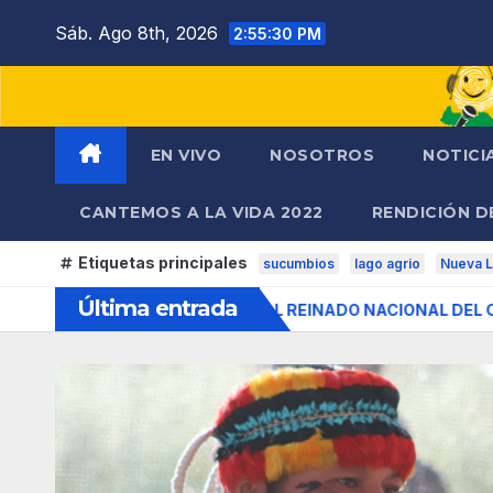
Saltar
Sáb. Ago 8th, 2026
2:55:31 PM
al
contenido
EN VIVO
NOSOTROS
NOTICI
CANTEMOS A LA VIDA 2022
RENDICIÓN D
Etiquetas principales
sucumbios
lago agrio
Nueva L
Última entrada
NO PARTICIPARÁ EN EL REINADO NACIONAL DEL CAFÉ LA TO