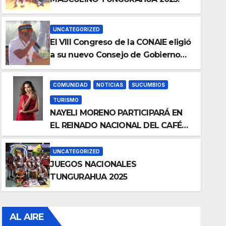
UNCATEGORIZED
El VIII Congreso de la CONAIE eligió
a su nuevo Consejo de Gobierno
de la CONAIE 2025–2028.
COMUNIDAD
NOTICIAS
SUCUMBIOS
TURISMO
NAYELI MORENO PARTICIPARÁ EN
UNCATEGORIZED
EL REINADO NACIONAL DEL CAFÉ
JUEGOS NACIONALES TUN
LA TOQUILLA 2025 EN
REPRESENTACIÓN DE SUCUMBÍOS
UNCATEGORIZED
Julio 17, 2025
Radio
JUEGOS NACIONALES
TUNGURAHUA 2025
AL AIRE