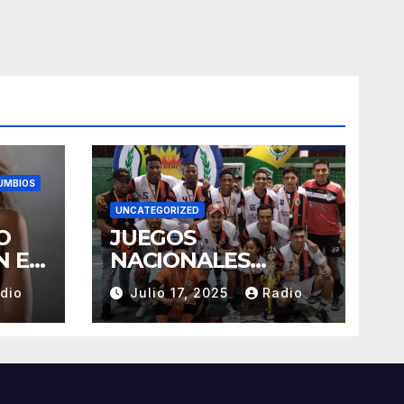
UMBIOS
UNCATEGORIZED
O
JUEGOS
N EL
NACIONALES
TUNGURAHUA 2025
dio
Julio 17, 2025
Radio
LLA
ÓN