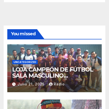
You missed
UNCATEGORIZED
LOJA CAMPEÓN DE FÚTBOL
SALA MASCULINO
TUNGURAHUA 2025.
Julio 21, 2025
Radio