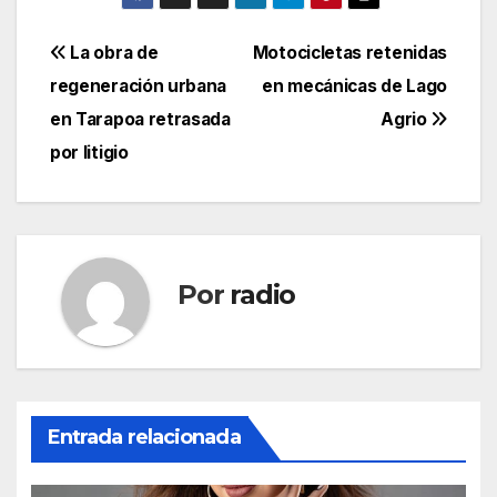
Navegación
La obra de
Motocicletas retenidas
regeneración urbana
en mecánicas de Lago
de
en Tarapoa retrasada
Agrio
entradas
por litigio
Por
radio
Entrada relacionada