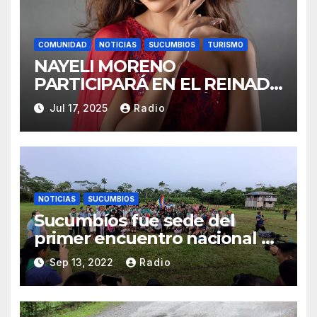
COMUNIDAD
NOTICIAS
SUCUMBIOS
TURISMO
NAYELI MORENO
PARTICIPARÁ EN EL REINADO
NACIONAL DEL CAFÉ LA
Jul 17, 2025
Radio
TOQUILLA 2025 EN
REPRESENTACIÓN DE
SUCUMBÍOS
NOTICIAS
SUCUMBIOS
Sucumbíos fue sede del
primer encuentro nacional de
guardias indígenas
Sep 13, 2022
Radio