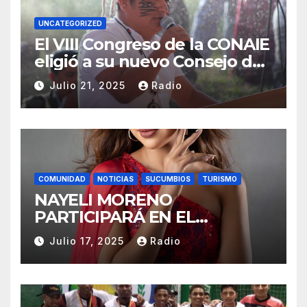
UNCATEGORIZED
El VIII Congreso de la CONAIE
eligió a su nuevo Consejo de
Gobierno de la CONAIE 2025–
Julio 21, 2025
Radio
2028.
COMUNIDAD
NOTICIAS
SUCUMBIOS
TURISMO
NAYELI MORENO
PARTICIPARÁ EN EL
REINADO NACIONAL DEL
Julio 17, 2025
Radio
CAFÉ LA TOQUILLA 2025 EN
REPRESENTACIÓN DE
SUCUMBÍOS