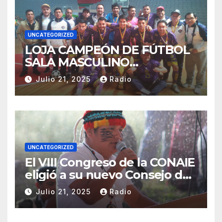
UNCATEGORIZED
LOJA CAMPEÓN DE FÚTBOL
SALA MASCULINO
TUNGURAHUA 2025.
Julio 21, 2025
Radio
UNCATEGORIZED
El VIII Congreso de la CONAIE
eligió a su nuevo Consejo de
Gobierno de la CONAIE 2025–
Julio 21, 2025
Radio
2028.