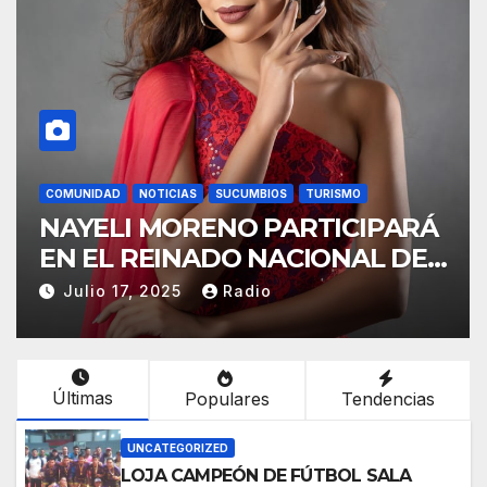
COMUNIDAD
NOTICIAS
SUCUMBIOS
TURISMO
NAYELI MORENO PARTICIPARÁ
EN EL REINADO NACIONAL DEL
CAFÉ LA TOQUILLA 2025 EN
Julio 17, 2025
Radio
REPRESENTACIÓN DE
SUCUMBÍOS
Últimas
Populares
Tendencias
UNCATEGORIZED
LOJA CAMPEÓN DE FÚTBOL SALA