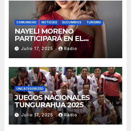
COMUNIDAD
NOTICIAS
SUCUMBIOS
TURISMO
NAYELI MORENO
PARTICIPARÁ EN EL
REINADO NACIONAL DEL
Julio 17, 2025
Radio
CAFÉ LA TOQUILLA 2025 EN
REPRESENTACIÓN DE
SUCUMBÍOS
UNCATEGORIZED
JUEGOS NACIONALES
TUNGURAHUA 2025
Julio 17, 2025
Radio