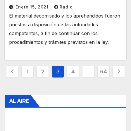
Enero 15, 2021
Radio
El material decomisado y los aprehendidos fueron
puestos a disposición de las autoridades
competentes, a fin de continuar con los
procedimientos y trámites previstos en la ley.
Paginación
1
2
3
4
…
64
de
entradas
AL AIRE