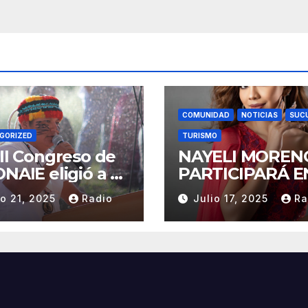
COMUNIDAD
NOTICIAS
SUC
GORIZED
TURISMO
III Congreso de
NAYELI MOREN
ONAIE eligió a su
PARTICIPARÁ E
vo Consejo de
REINADO
io 21, 2025
Radio
Julio 17, 2025
Ra
erno de la
NACIONAL DEL
AIE 2025–2028.
CAFÉ LA TOQUI
2025 EN
REPRESENTACI
DE SUCUMBÍOS