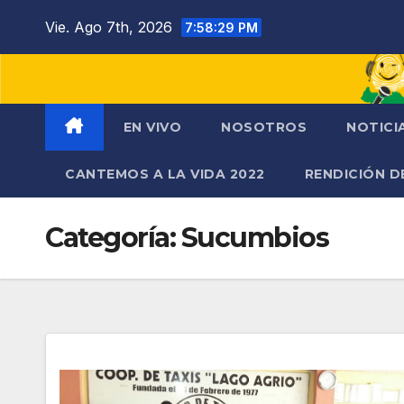
Saltar
Vie. Ago 7th, 2026
7:58:30 PM
al
contenido
EN VIVO
NOSOTROS
NOTICI
CANTEMOS A LA VIDA 2022
RENDICIÓN D
Categoría:
Sucumbios