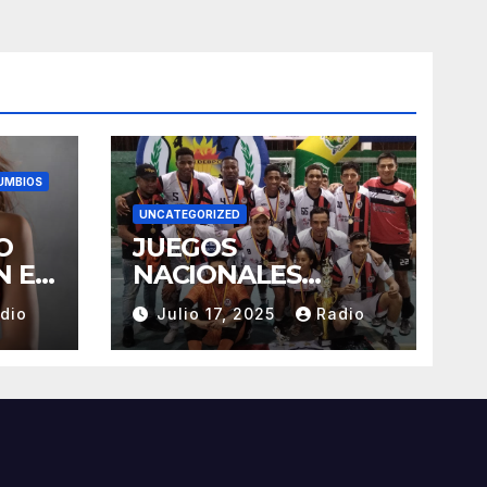
UMBIOS
UNCATEGORIZED
O
JUEGOS
N EL
NACIONALES
TUNGURAHUA 2025
dio
Julio 17, 2025
Radio
LLA
ÓN