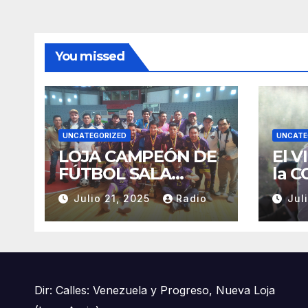
You missed
UNCATEGORIZED
UNCATE
LOJA CAMPEÓN DE
El V
FÚTBOL SALA
la C
MASCULINO
nue
Julio 21, 2025
Radio
Jul
TUNGURAHUA 2025.
Gobi
CON
Dir: Calles: Venezuela y Progreso, Nueva Loja