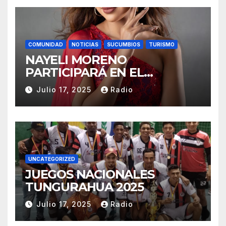
COMUNIDAD
NOTICIAS
SUCUMBIOS
TURISMO
NAYELI MORENO
PARTICIPARÁ EN EL
REINADO NACIONAL DEL
Julio 17, 2025
Radio
CAFÉ LA TOQUILLA 2025 EN
REPRESENTACIÓN DE
SUCUMBÍOS
UNCATEGORIZED
JUEGOS NACIONALES
TUNGURAHUA 2025
Julio 17, 2025
Radio