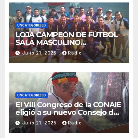
UNCATEGORIZED
LOJA CAMPEÓN DE FÚTBOL
SALA MASCULINO
TUNGURAHUA 2025.
Julio 21, 2025
Radio
UNCATEGORIZED
El VIII Congreso de la CONAIE
eligió a su nuevo Consejo de
Gobierno de la CONAIE 2025–
Julio 21, 2025
Radio
2028.