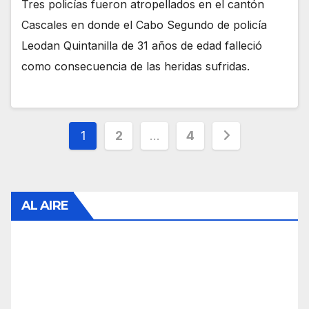
Tres policías fueron atropellados en el cantón
Cascales en donde el Cabo Segundo de policía
Leodan Quintanilla de 31 años de edad falleció
como consecuencia de las heridas sufridas.
Paginación
1
2
…
4
de
entradas
AL AIRE