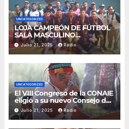
UNCATEGORIZED
LOJA CAMPEÓN DE FÚTBOL
SALA MASCULINO
TUNGURAHUA 2025.
Julio 21, 2025
Radio
UNCATEGORIZED
El VIII Congreso de la CONAIE
eligió a su nuevo Consejo de
Gobierno de la CONAIE 2025–
Julio 21, 2025
Radio
2028.