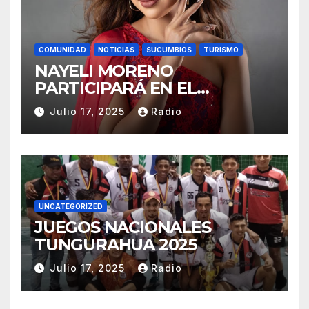
COMUNIDAD
NOTICIAS
SUCUMBIOS
TURISMO
NAYELI MORENO
PARTICIPARÁ EN EL
REINADO NACIONAL DEL
Julio 17, 2025
Radio
CAFÉ LA TOQUILLA 2025 EN
REPRESENTACIÓN DE
SUCUMBÍOS
UNCATEGORIZED
JUEGOS NACIONALES
TUNGURAHUA 2025
Julio 17, 2025
Radio