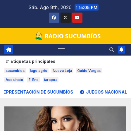
Saltar
Sáb. Ago 8th, 2026
1:15:06 PM
al
contenido
Etiquetas principales
sucumbios
lago agrio
Nueva Loja
Guido Vargas
Asesinato
El Eno
tarapoa
ACIÓN DE SUCUMBÍOS
JUEGOS NACIONALES TUNGURAHU