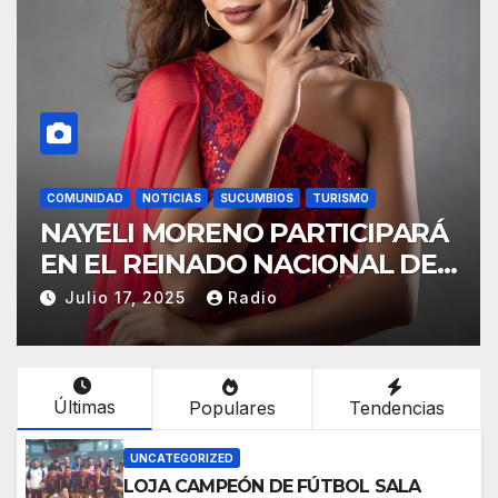
COMUNIDAD
NOTICIAS
SUCUMBIOS
TURISMO
NAYELI MORENO PARTICIPARÁ
EN EL REINADO NACIONAL DEL
CAFÉ LA TOQUILLA 2025 EN
Julio 17, 2025
Radio
REPRESENTACIÓN DE
SUCUMBÍOS
Últimas
Populares
Tendencias
UNCATEGORIZED
LOJA CAMPEÓN DE FÚTBOL SALA