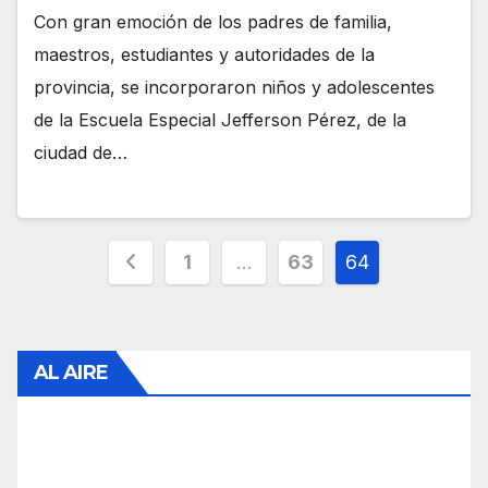
Con gran emoción de los padres de familia,
maestros, estudiantes y autoridades de la
provincia, se incorporaron niños y adolescentes
de la Escuela Especial Jefferson Pérez, de la
ciudad de…
Paginación
1
…
63
64
de
entradas
AL AIRE